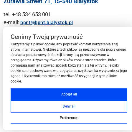
Żurawia Street 71, 15-540 Białystok
tel. +48 534 653 001
e-mail:
bpnt@bpnt.bialystok.pl
Contact
Cenimy Twoją prywatność
Korzystamy z plików cookie, aby poprawić komfort korzystania z tej
strony internetowej. Niektóre z tych plików są niezbędne dla poprawnego
działania podstawowych funkcji strony i są przechowywane w
przeglądarce. Używamy również plików cookie stron trzecich, które
BPN-T Area
pomagają nam analizować sposób korzystania z tej witryny. Te pliki
cookie są przechowywane w przeglądarce użytkownika wyłącznie za jego
zgodą. Użytkownik ma również możliwość rezygnacji z tych plików
cookie.
BPN-T Offer
Accept all
Deny all
About BPN-T
Preferences