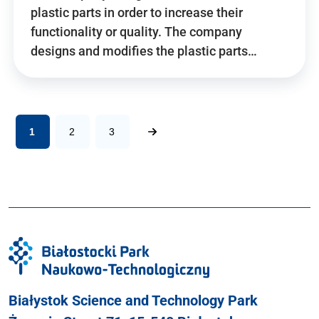
plastic parts in order to increase their
functionality or quality. The company
designs and modifies the plastic parts…
1
2
3
Białystok Science and Technology Park