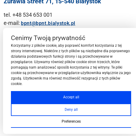
Żurawia Street 71, 15-540 Białystok
tel. +48 534 653 001
e-mail:
bpnt@bpnt.bialystok.pl
Contact
Cenimy Twoją prywatność
Korzystamy z plików cookie, aby poprawić komfort korzystania z tej
strony internetowej. Niektóre z tych plików są niezbędne dla poprawnego
działania podstawowych funkcji strony i są przechowywane w
przeglądarce. Używamy również plików cookie stron trzecich, które
BPN-T Area
pomagają nam analizować sposób korzystania z tej witryny. Te pliki
cookie są przechowywane w przeglądarce użytkownika wyłącznie za jego
zgodą. Użytkownik ma również możliwość rezygnacji z tych plików
cookie.
BPN-T Offer
Accept all
Deny all
About BPN-T
Preferences