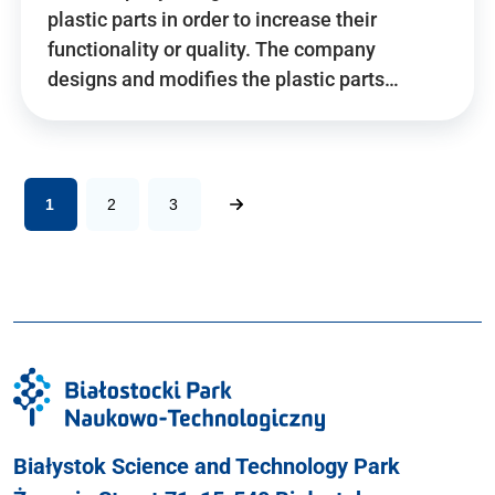
plastic parts in order to increase their
functionality or quality. The company
designs and modifies the plastic parts…
1
2
3
Białystok Science and Technology Park