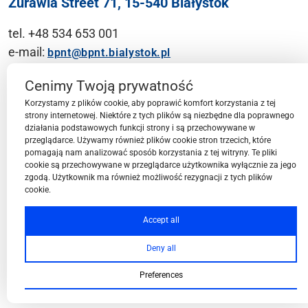
Żurawia Street 71, 15-540 Białystok
tel. +48 534 653 001
e-mail:
bpnt@bpnt.bialystok.pl
Contact
Cenimy Twoją prywatność
Korzystamy z plików cookie, aby poprawić komfort korzystania z tej
strony internetowej. Niektóre z tych plików są niezbędne dla poprawnego
działania podstawowych funkcji strony i są przechowywane w
przeglądarce. Używamy również plików cookie stron trzecich, które
BPN-T Area
pomagają nam analizować sposób korzystania z tej witryny. Te pliki
cookie są przechowywane w przeglądarce użytkownika wyłącznie za jego
zgodą. Użytkownik ma również możliwość rezygnacji z tych plików
cookie.
BPN-T Offer
Accept all
Deny all
About BPN-T
Preferences