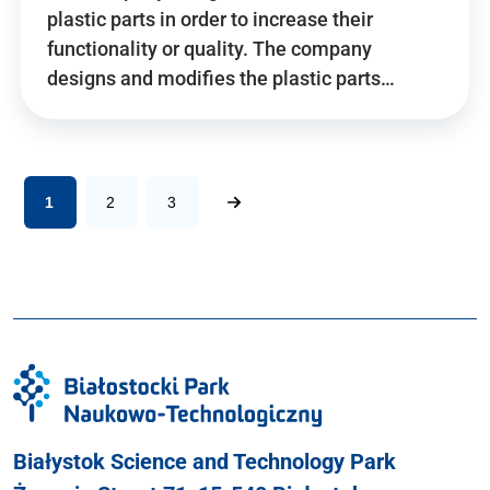
plastic parts in order to increase their
functionality or quality. The company
designs and modifies the plastic parts…
1
2
3
Białystok Science and Technology Park