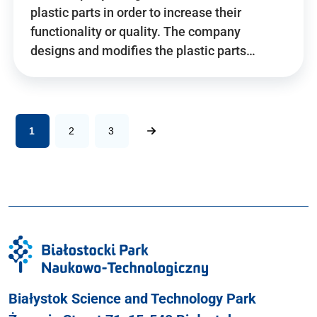
plastic parts in order to increase their
functionality or quality. The company
designs and modifies the plastic parts…
1
2
3
Białystok Science and Technology Park