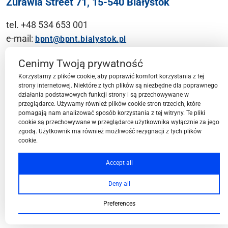
Żurawia Street 71, 15-540 Białystok
tel. +48 534 653 001
e-mail:
bpnt@bpnt.bialystok.pl
Contact
Cenimy Twoją prywatność
Korzystamy z plików cookie, aby poprawić komfort korzystania z tej
strony internetowej. Niektóre z tych plików są niezbędne dla poprawnego
działania podstawowych funkcji strony i są przechowywane w
przeglądarce. Używamy również plików cookie stron trzecich, które
BPN-T Area
pomagają nam analizować sposób korzystania z tej witryny. Te pliki
cookie są przechowywane w przeglądarce użytkownika wyłącznie za jego
zgodą. Użytkownik ma również możliwość rezygnacji z tych plików
cookie.
BPN-T Offer
Accept all
Deny all
About BPN-T
Preferences