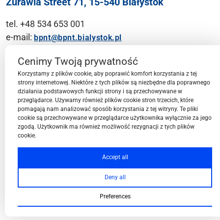
Żurawia Street 71, 15-540 Białystok
tel. +48 534 653 001
e-mail:
bpnt@bpnt.bialystok.pl
Contact
Cenimy Twoją prywatność
Korzystamy z plików cookie, aby poprawić komfort korzystania z tej
strony internetowej. Niektóre z tych plików są niezbędne dla poprawnego
działania podstawowych funkcji strony i są przechowywane w
przeglądarce. Używamy również plików cookie stron trzecich, które
BPN-T Area
pomagają nam analizować sposób korzystania z tej witryny. Te pliki
cookie są przechowywane w przeglądarce użytkownika wyłącznie za jego
zgodą. Użytkownik ma również możliwość rezygnacji z tych plików
cookie.
BPN-T Offer
Accept all
Deny all
About BPN-T
Preferences