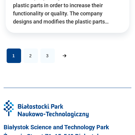
plastic parts in order to increase their
functionality or quality. The company
designs and modifies the plastic parts…
1
2
3
Białystok Science and Technology Park