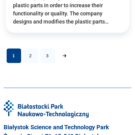
plastic parts in order to increase their
functionality or quality. The company
designs and modifies the plastic parts…
1
2
3
Białystok Science and Technology Park