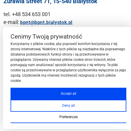
Żurawia Street 71, 15-540 Białystok
tel. +48 534 653 001
e-mail:
bpnt@bpnt.bialystok.pl
Contact
Cenimy Twoją prywatność
Korzystamy z plików cookie, aby poprawić komfort korzystania z tej
strony internetowej. Niektóre z tych plików są niezbędne dla poprawnego
działania podstawowych funkcji strony i są przechowywane w
przeglądarce. Używamy również plików cookie stron trzecich, które
BPN-T Area
pomagają nam analizować sposób korzystania z tej witryny. Te pliki
cookie są przechowywane w przeglądarce użytkownika wyłącznie za jego
zgodą. Użytkownik ma również możliwość rezygnacji z tych plików
cookie.
BPN-T Offer
Accept all
Deny all
About BPN-T
Preferences