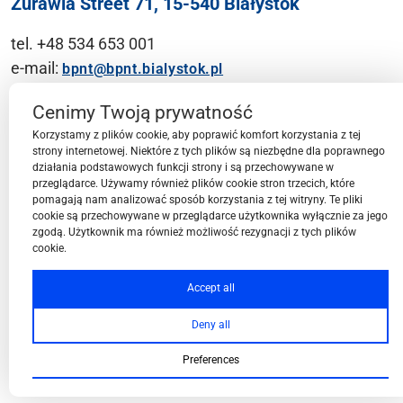
Żurawia Street 71, 15-540 Białystok
tel. +48 534 653 001
e-mail:
bpnt@bpnt.bialystok.pl
Contact
Cenimy Twoją prywatność
Korzystamy z plików cookie, aby poprawić komfort korzystania z tej
strony internetowej. Niektóre z tych plików są niezbędne dla poprawnego
działania podstawowych funkcji strony i są przechowywane w
przeglądarce. Używamy również plików cookie stron trzecich, które
BPN-T Area
pomagają nam analizować sposób korzystania z tej witryny. Te pliki
cookie są przechowywane w przeglądarce użytkownika wyłącznie za jego
zgodą. Użytkownik ma również możliwość rezygnacji z tych plików
cookie.
BPN-T Offer
Accept all
Deny all
About BPN-T
Preferences