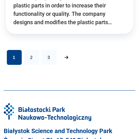
plastic parts in order to increase their
functionality or quality. The company
designs and modifies the plastic parts…
1
2
3
Białystok Science and Technology Park