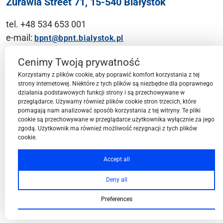
Żurawia Street 71, 15-540 Białystok
tel. +48 534 653 001
e-mail:
bpnt@bpnt.bialystok.pl
Contact
Cenimy Twoją prywatność
Korzystamy z plików cookie, aby poprawić komfort korzystania z tej
strony internetowej. Niektóre z tych plików są niezbędne dla poprawnego
działania podstawowych funkcji strony i są przechowywane w
przeglądarce. Używamy również plików cookie stron trzecich, które
BPN-T Area
pomagają nam analizować sposób korzystania z tej witryny. Te pliki
cookie są przechowywane w przeglądarce użytkownika wyłącznie za jego
zgodą. Użytkownik ma również możliwość rezygnacji z tych plików
cookie.
BPN-T Offer
Accept all
Deny all
About BPN-T
Preferences