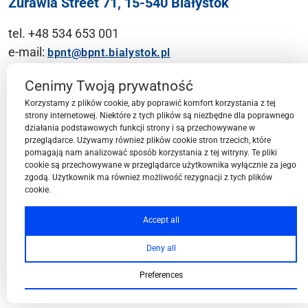
Żurawia Street 71, 15-540 Białystok
tel. +48 534 653 001
e-mail:
bpnt@bpnt.bialystok.pl
Contact
Cenimy Twoją prywatność
Korzystamy z plików cookie, aby poprawić komfort korzystania z tej
strony internetowej. Niektóre z tych plików są niezbędne dla poprawnego
działania podstawowych funkcji strony i są przechowywane w
przeglądarce. Używamy również plików cookie stron trzecich, które
BPN-T Area
pomagają nam analizować sposób korzystania z tej witryny. Te pliki
cookie są przechowywane w przeglądarce użytkownika wyłącznie za jego
zgodą. Użytkownik ma również możliwość rezygnacji z tych plików
cookie.
BPN-T Offer
Accept all
Deny all
About BPN-T
Preferences