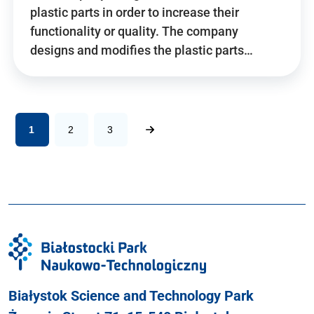
plastic parts in order to increase their
functionality or quality. The company
designs and modifies the plastic parts…
1
2
3
Białystok Science and Technology Park