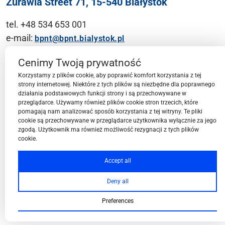
Żurawia Street 71, 15-540 Białystok
tel. +48 534 653 001
e-mail:
bpnt@bpnt.bialystok.pl
Contact
Cenimy Twoją prywatność
Korzystamy z plików cookie, aby poprawić komfort korzystania z tej
strony internetowej. Niektóre z tych plików są niezbędne dla poprawnego
działania podstawowych funkcji strony i są przechowywane w
przeglądarce. Używamy również plików cookie stron trzecich, które
BPN-T Area
pomagają nam analizować sposób korzystania z tej witryny. Te pliki
cookie są przechowywane w przeglądarce użytkownika wyłącznie za jego
zgodą. Użytkownik ma również możliwość rezygnacji z tych plików
cookie.
BPN-T Offer
Accept all
Deny all
About BPN-T
Preferences