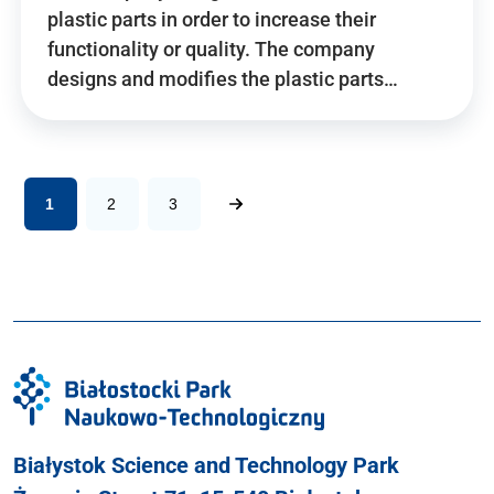
plastic parts in order to increase their
functionality or quality. The company
designs and modifies the plastic parts…
1
2
3
Białystok Science and Technology Park