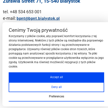
Żurawia Street 71, 15-540 Białystok
tel. +48 534 653 001
e-mail:
bpnt@bpnt.bialystok.pl
Contact
Cenimy Twoją prywatność
Korzystamy z plików cookie, aby poprawić komfort korzystania z tej
strony internetowej. Niektóre z tych plików są niezbędne dla poprawnego
działania podstawowych funkcji strony i są przechowywane w
przeglądarce. Używamy również plików cookie stron trzecich, które
BPN-T Area
pomagają nam analizować sposób korzystania z tej witryny. Te pliki
cookie są przechowywane w przeglądarce użytkownika wyłącznie za jego
zgodą. Użytkownik ma również możliwość rezygnacji z tych plików
cookie.
BPN-T Offer
Accept all
Deny all
About BPN-T
Preferences