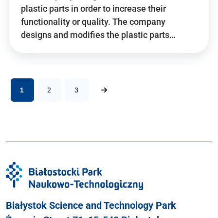
plastic parts in order to increase their
functionality or quality. The company
designs and modifies the plastic parts…
1
2
3
Białystok Science and Technology Park