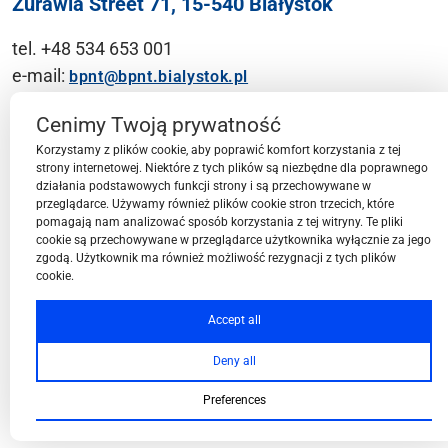
Żurawia Street 71, 15-540 Białystok
tel. +48 534 653 001
e-mail:
bpnt@bpnt.bialystok.pl
Contact
Cenimy Twoją prywatność
Korzystamy z plików cookie, aby poprawić komfort korzystania z tej
strony internetowej. Niektóre z tych plików są niezbędne dla poprawnego
działania podstawowych funkcji strony i są przechowywane w
przeglądarce. Używamy również plików cookie stron trzecich, które
BPN-T Area
pomagają nam analizować sposób korzystania z tej witryny. Te pliki
cookie są przechowywane w przeglądarce użytkownika wyłącznie za jego
zgodą. Użytkownik ma również możliwość rezygnacji z tych plików
cookie.
BPN-T Offer
Accept all
Deny all
About BPN-T
Preferences