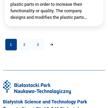
plastic parts in order to increase their
functionality or quality. The company
designs and modifies the plastic parts…
1
2
3
Białystok Science and Technology Park