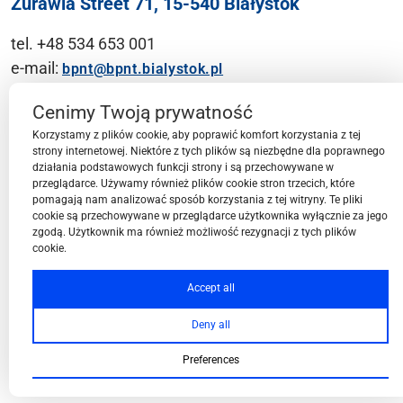
Żurawia Street 71, 15-540 Białystok
tel. +48 534 653 001
e-mail:
bpnt@bpnt.bialystok.pl
Contact
Cenimy Twoją prywatność
Korzystamy z plików cookie, aby poprawić komfort korzystania z tej
strony internetowej. Niektóre z tych plików są niezbędne dla poprawnego
działania podstawowych funkcji strony i są przechowywane w
przeglądarce. Używamy również plików cookie stron trzecich, które
BPN-T Area
pomagają nam analizować sposób korzystania z tej witryny. Te pliki
cookie są przechowywane w przeglądarce użytkownika wyłącznie za jego
zgodą. Użytkownik ma również możliwość rezygnacji z tych plików
cookie.
BPN-T Offer
Accept all
Deny all
About BPN-T
Preferences