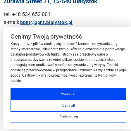
Żurawia Street 71, 15-540 Białystok
tel. +48 534 653 001
e-mail:
bpnt@bpnt.bialystok.pl
Contact
Cenimy Twoją prywatność
Korzystamy z plików cookie, aby poprawić komfort korzystania z tej
strony internetowej. Niektóre z tych plików są niezbędne dla poprawnego
działania podstawowych funkcji strony i są przechowywane w
przeglądarce. Używamy również plików cookie stron trzecich, które
BPN-T Area
pomagają nam analizować sposób korzystania z tej witryny. Te pliki
cookie są przechowywane w przeglądarce użytkownika wyłącznie za jego
zgodą. Użytkownik ma również możliwość rezygnacji z tych plików
cookie.
BPN-T Offer
Accept all
Deny all
About BPN-T
Preferences