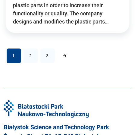
plastic parts in order to increase their
functionality or quality. The company
designs and modifies the plastic parts…
1
2
3
Białystok Science and Technology Park