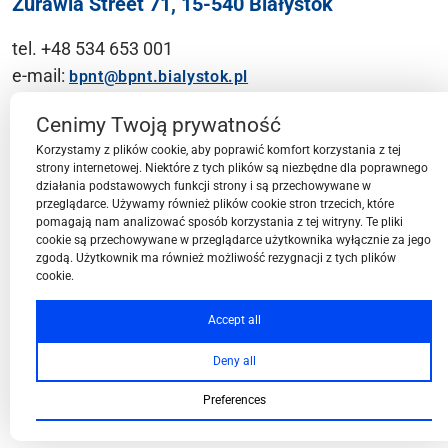
Żurawia Street 71, 15-540 Białystok
tel. +48 534 653 001
e-mail:
bpnt@bpnt.bialystok.pl
Contact
Cenimy Twoją prywatność
Korzystamy z plików cookie, aby poprawić komfort korzystania z tej
strony internetowej. Niektóre z tych plików są niezbędne dla poprawnego
działania podstawowych funkcji strony i są przechowywane w
przeglądarce. Używamy również plików cookie stron trzecich, które
BPN-T Area
pomagają nam analizować sposób korzystania z tej witryny. Te pliki
cookie są przechowywane w przeglądarce użytkownika wyłącznie za jego
zgodą. Użytkownik ma również możliwość rezygnacji z tych plików
cookie.
BPN-T Offer
Accept all
Deny all
About BPN-T
Preferences