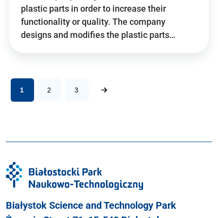
plastic parts in order to increase their
functionality or quality. The company
designs and modifies the plastic parts…
1
2
3
Białystok Science and Technology Park