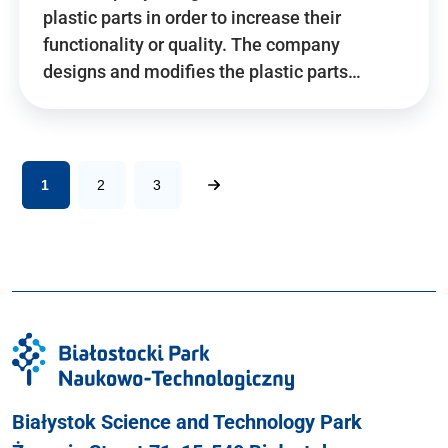
plastic parts in order to increase their
functionality or quality. The company
designs and modifies the plastic parts…
1
2
3
Białystok Science and Technology Park