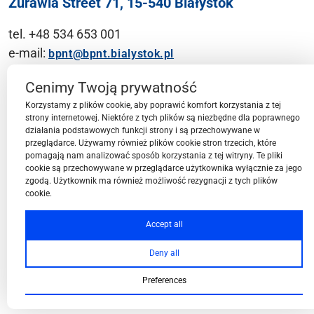
Żurawia Street 71, 15-540 Białystok
tel. +48 534 653 001
e-mail:
bpnt@bpnt.bialystok.pl
Contact
Cenimy Twoją prywatność
Korzystamy z plików cookie, aby poprawić komfort korzystania z tej
strony internetowej. Niektóre z tych plików są niezbędne dla poprawnego
działania podstawowych funkcji strony i są przechowywane w
przeglądarce. Używamy również plików cookie stron trzecich, które
BPN-T Area
pomagają nam analizować sposób korzystania z tej witryny. Te pliki
cookie są przechowywane w przeglądarce użytkownika wyłącznie za jego
zgodą. Użytkownik ma również możliwość rezygnacji z tych plików
cookie.
BPN-T Offer
Accept all
Deny all
About BPN-T
Preferences