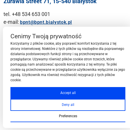
Żurawia Street 71, 15-540 Białystok
tel. +48 534 653 001
e-mail:
bpnt@bpnt.bialystok.pl
Contact
Cenimy Twoją prywatność
Korzystamy z plików cookie, aby poprawić komfort korzystania z tej
strony internetowej. Niektóre z tych plików są niezbędne dla poprawnego
działania podstawowych funkcji strony i są przechowywane w
przeglądarce. Używamy również plików cookie stron trzecich, które
BPN-T Area
pomagają nam analizować sposób korzystania z tej witryny. Te pliki
cookie są przechowywane w przeglądarce użytkownika wyłącznie za jego
zgodą. Użytkownik ma również możliwość rezygnacji z tych plików
cookie.
BPN-T Offer
Accept all
Deny all
About BPN-T
Preferences