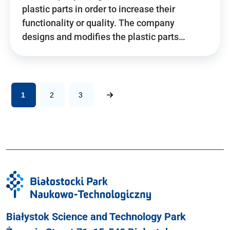
plastic parts in order to increase their
functionality or quality. The company
designs and modifies the plastic parts…
1
2
3
Białystok Science and Technology Park