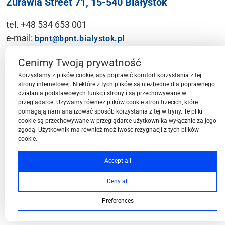
Żurawia Street 71, 15-540 Białystok
tel. +48 534 653 001
e-mail:
bpnt@bpnt.bialystok.pl
Contact
Cenimy Twoją prywatność
Korzystamy z plików cookie, aby poprawić komfort korzystania z tej
strony internetowej. Niektóre z tych plików są niezbędne dla poprawnego
działania podstawowych funkcji strony i są przechowywane w
przeglądarce. Używamy również plików cookie stron trzecich, które
BPN-T Area
pomagają nam analizować sposób korzystania z tej witryny. Te pliki
cookie są przechowywane w przeglądarce użytkownika wyłącznie za jego
zgodą. Użytkownik ma również możliwość rezygnacji z tych plików
cookie.
BPN-T Offer
Accept all
Deny all
About BPN-T
Preferences