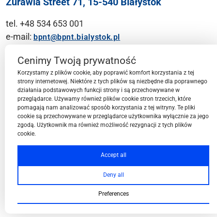
Żurawia Street 71, 15-540 Białystok
tel. +48 534 653 001
e-mail:
bpnt@bpnt.bialystok.pl
Contact
Cenimy Twoją prywatność
Korzystamy z plików cookie, aby poprawić komfort korzystania z tej
strony internetowej. Niektóre z tych plików są niezbędne dla poprawnego
działania podstawowych funkcji strony i są przechowywane w
przeglądarce. Używamy również plików cookie stron trzecich, które
BPN-T Area
pomagają nam analizować sposób korzystania z tej witryny. Te pliki
cookie są przechowywane w przeglądarce użytkownika wyłącznie za jego
zgodą. Użytkownik ma również możliwość rezygnacji z tych plików
cookie.
BPN-T Offer
Accept all
Deny all
About BPN-T
Preferences