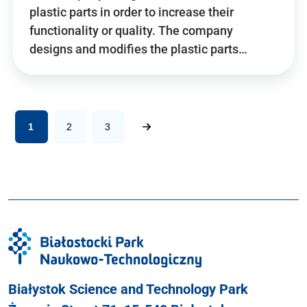
plastic parts in order to increase their
functionality or quality. The company
designs and modifies the plastic parts…
1
2
3
Białystok Science and Technology Park