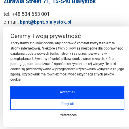
Żurawia Street 71, 15-540 Białystok
tel. +48 534 653 001
e-mail:
bpnt@bpnt.bialystok.pl
Contact
Cenimy Twoją prywatność
Korzystamy z plików cookie, aby poprawić komfort korzystania z tej
strony internetowej. Niektóre z tych plików są niezbędne dla poprawnego
działania podstawowych funkcji strony i są przechowywane w
przeglądarce. Używamy również plików cookie stron trzecich, które
BPN-T Area
pomagają nam analizować sposób korzystania z tej witryny. Te pliki
cookie są przechowywane w przeglądarce użytkownika wyłącznie za jego
zgodą. Użytkownik ma również możliwość rezygnacji z tych plików
cookie.
BPN-T Offer
Accept all
Deny all
About BPN-T
Preferences