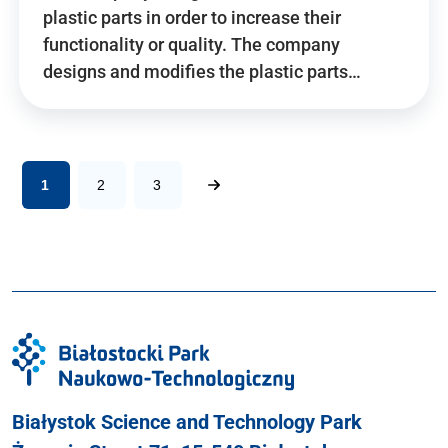
plastic parts in order to increase their
functionality or quality. The company
designs and modifies the plastic parts…
1
2
3
Białystok Science and Technology Park