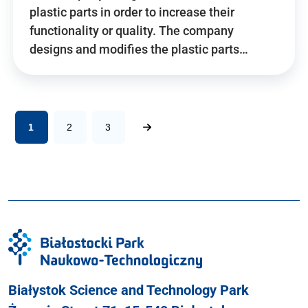
plastic parts in order to increase their
functionality or quality. The company
designs and modifies the plastic parts…
1
2
3
Białystok Science and Technology Park