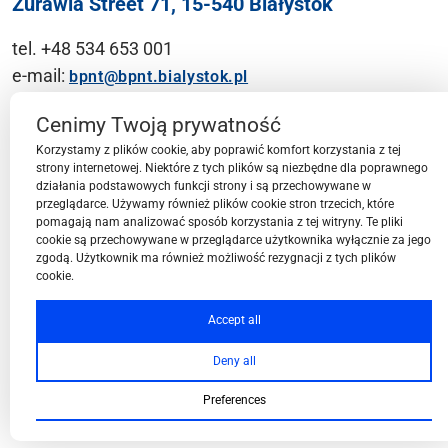
Żurawia Street 71, 15-540 Białystok
tel. +48 534 653 001
e-mail:
bpnt@bpnt.bialystok.pl
Contact
Cenimy Twoją prywatność
Korzystamy z plików cookie, aby poprawić komfort korzystania z tej
strony internetowej. Niektóre z tych plików są niezbędne dla poprawnego
działania podstawowych funkcji strony i są przechowywane w
przeglądarce. Używamy również plików cookie stron trzecich, które
BPN-T Area
pomagają nam analizować sposób korzystania z tej witryny. Te pliki
cookie są przechowywane w przeglądarce użytkownika wyłącznie za jego
zgodą. Użytkownik ma również możliwość rezygnacji z tych plików
cookie.
BPN-T Offer
Accept all
Deny all
About BPN-T
Preferences