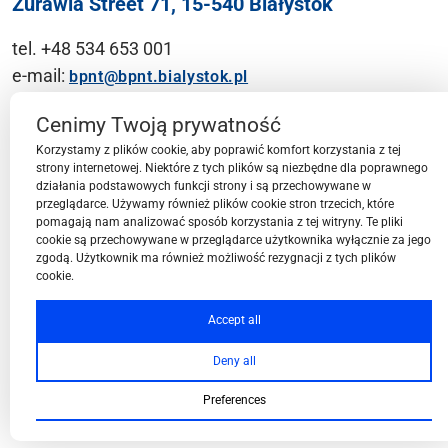
Żurawia Street 71, 15-540 Białystok
tel. +48 534 653 001
e-mail:
bpnt@bpnt.bialystok.pl
Contact
Cenimy Twoją prywatność
Korzystamy z plików cookie, aby poprawić komfort korzystania z tej
strony internetowej. Niektóre z tych plików są niezbędne dla poprawnego
działania podstawowych funkcji strony i są przechowywane w
przeglądarce. Używamy również plików cookie stron trzecich, które
BPN-T Area
pomagają nam analizować sposób korzystania z tej witryny. Te pliki
cookie są przechowywane w przeglądarce użytkownika wyłącznie za jego
zgodą. Użytkownik ma również możliwość rezygnacji z tych plików
cookie.
BPN-T Offer
Accept all
Deny all
About BPN-T
Preferences