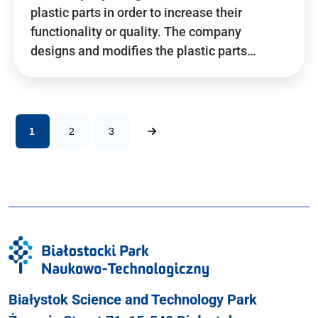
plastic parts in order to increase their
functionality or quality. The company
designs and modifies the plastic parts…
1
2
3
Białystok Science and Technology Park