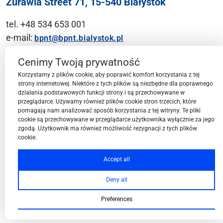
Żurawia Street 71, 15-540 Białystok
tel. +48 534 653 001
e-mail:
bpnt@bpnt.bialystok.pl
Contact
Cenimy Twoją prywatność
Korzystamy z plików cookie, aby poprawić komfort korzystania z tej
strony internetowej. Niektóre z tych plików są niezbędne dla poprawnego
działania podstawowych funkcji strony i są przechowywane w
przeglądarce. Używamy również plików cookie stron trzecich, które
BPN-T Area
pomagają nam analizować sposób korzystania z tej witryny. Te pliki
cookie są przechowywane w przeglądarce użytkownika wyłącznie za jego
zgodą. Użytkownik ma również możliwość rezygnacji z tych plików
cookie.
BPN-T Offer
Accept all
Deny all
About BPN-T
Preferences