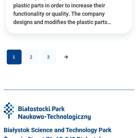
plastic parts in order to increase their
functionality or quality. The company
designs and modifies the plastic parts…
1
2
3
Białystok Science and Technology Park