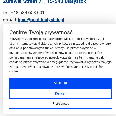
Żurawia Street 71, 15-540 Białystok
tel. +48 534 653 001
e-mail:
bpnt@bpnt.bialystok.pl
Contact
Cenimy Twoją prywatność
Korzystamy z plików cookie, aby poprawić komfort korzystania z tej
strony internetowej. Niektóre z tych plików są niezbędne dla poprawnego
działania podstawowych funkcji strony i są przechowywane w
przeglądarce. Używamy również plików cookie stron trzecich, które
BPN-T Area
pomagają nam analizować sposób korzystania z tej witryny. Te pliki
cookie są przechowywane w przeglądarce użytkownika wyłącznie za jego
zgodą. Użytkownik ma również możliwość rezygnacji z tych plików
cookie.
BPN-T Offer
Accept all
Deny all
About BPN-T
Preferences