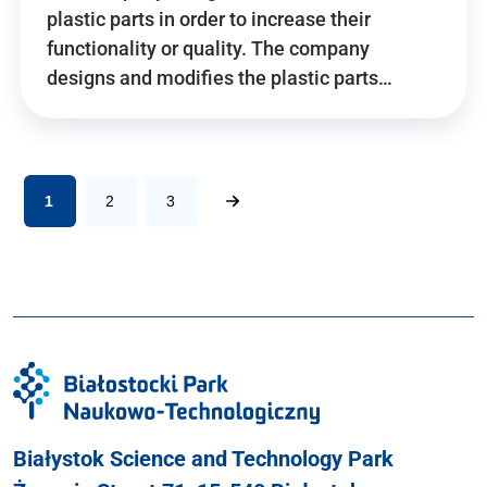
plastic parts in order to increase their
functionality or quality. The company
designs and modifies the plastic parts…
1
2
3
Białystok Science and Technology Park