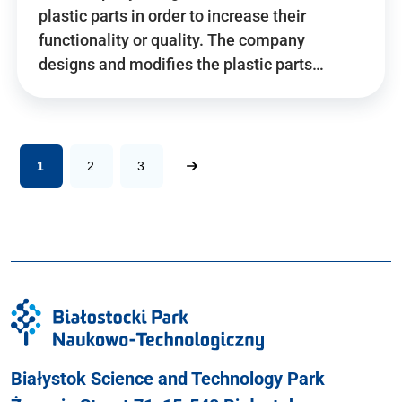
plastic parts in order to increase their
functionality or quality. The company
designs and modifies the plastic parts…
1
2
3
Białystok Science and Technology Park