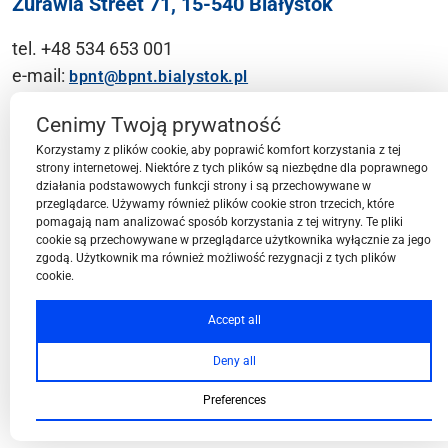
Żurawia Street 71, 15-540 Białystok
tel. +48 534 653 001
e-mail:
bpnt@bpnt.bialystok.pl
Contact
Cenimy Twoją prywatność
Korzystamy z plików cookie, aby poprawić komfort korzystania z tej
strony internetowej. Niektóre z tych plików są niezbędne dla poprawnego
działania podstawowych funkcji strony i są przechowywane w
przeglądarce. Używamy również plików cookie stron trzecich, które
BPN-T Area
pomagają nam analizować sposób korzystania z tej witryny. Te pliki
cookie są przechowywane w przeglądarce użytkownika wyłącznie za jego
zgodą. Użytkownik ma również możliwość rezygnacji z tych plików
cookie.
BPN-T Offer
Accept all
Deny all
About BPN-T
Preferences