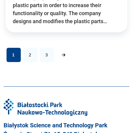
plastic parts in order to increase their
functionality or quality. The company
designs and modifies the plastic parts…
1
2
3
Białystok Science and Technology Park