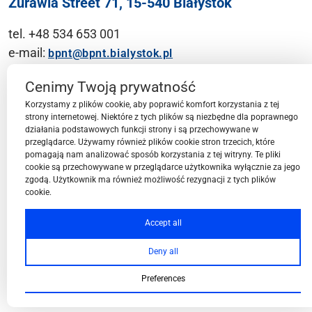
Żurawia Street 71, 15-540 Białystok
tel. +48 534 653 001
e-mail:
bpnt@bpnt.bialystok.pl
Contact
Cenimy Twoją prywatność
Korzystamy z plików cookie, aby poprawić komfort korzystania z tej
strony internetowej. Niektóre z tych plików są niezbędne dla poprawnego
działania podstawowych funkcji strony i są przechowywane w
przeglądarce. Używamy również plików cookie stron trzecich, które
BPN-T Area
pomagają nam analizować sposób korzystania z tej witryny. Te pliki
cookie są przechowywane w przeglądarce użytkownika wyłącznie za jego
zgodą. Użytkownik ma również możliwość rezygnacji z tych plików
cookie.
BPN-T Offer
Accept all
Deny all
About BPN-T
Preferences