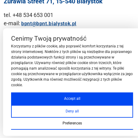
Żurawia Street 71, 15-540 Białystok
tel. +48 534 653 001
e-mail:
bpnt@bpnt.bialystok.pl
Contact
Cenimy Twoją prywatność
Korzystamy z plików cookie, aby poprawić komfort korzystania z tej
strony internetowej. Niektóre z tych plików są niezbędne dla poprawnego
działania podstawowych funkcji strony i są przechowywane w
przeglądarce. Używamy również plików cookie stron trzecich, które
BPN-T Area
pomagają nam analizować sposób korzystania z tej witryny. Te pliki
cookie są przechowywane w przeglądarce użytkownika wyłącznie za jego
zgodą. Użytkownik ma również możliwość rezygnacji z tych plików
cookie.
BPN-T Offer
Accept all
Deny all
About BPN-T
Preferences