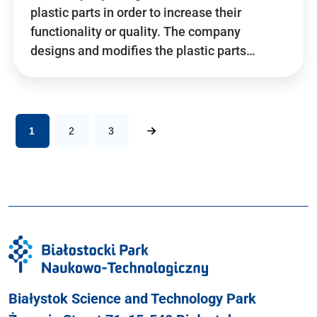
plastic parts in order to increase their
functionality or quality. The company
designs and modifies the plastic parts…
1
2
3
Białystok Science and Technology Park