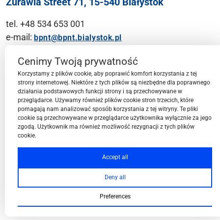
Żurawia Street 71, 15-540 Białystok
tel. +48 534 653 001
e-mail:
bpnt@bpnt.bialystok.pl
Contact
Cenimy Twoją prywatność
Korzystamy z plików cookie, aby poprawić komfort korzystania z tej
strony internetowej. Niektóre z tych plików są niezbędne dla poprawnego
działania podstawowych funkcji strony i są przechowywane w
przeglądarce. Używamy również plików cookie stron trzecich, które
BPN-T Area
pomagają nam analizować sposób korzystania z tej witryny. Te pliki
cookie są przechowywane w przeglądarce użytkownika wyłącznie za jego
zgodą. Użytkownik ma również możliwość rezygnacji z tych plików
cookie.
BPN-T Offer
Accept all
Deny all
About BPN-T
Preferences