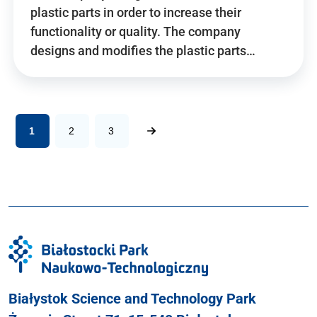
plastic parts in order to increase their
functionality or quality. The company
designs and modifies the plastic parts…
1
2
3
Białystok Science and Technology Park