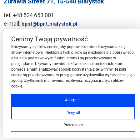
Żurawia Street 71, 15-540 Białystok
tel. +48 534 653 001
e-mail:
bpnt@bpnt.bialystok.pl
Contact
Cenimy Twoją prywatność
Korzystamy z plików cookie, aby poprawić komfort korzystania z tej
strony internetowej. Niektóre z tych plików są niezbędne dla poprawnego
działania podstawowych funkcji strony i są przechowywane w
przeglądarce. Używamy również plików cookie stron trzecich, które
BPN-T Area
pomagają nam analizować sposób korzystania z tej witryny. Te pliki
cookie są przechowywane w przeglądarce użytkownika wyłącznie za jego
zgodą. Użytkownik ma również możliwość rezygnacji z tych plików
cookie.
BPN-T Offer
Accept all
Deny all
About BPN-T
Preferences