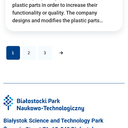
plastic parts in order to increase their
functionality or quality. The company
designs and modifies the plastic parts…
1
2
3
Białystok Science and Technology Park