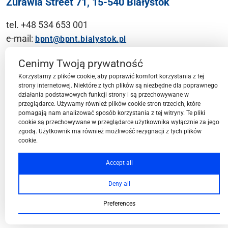
Żurawia Street 71, 15-540 Białystok
tel. +48 534 653 001
e-mail:
bpnt@bpnt.bialystok.pl
Contact
Cenimy Twoją prywatność
Korzystamy z plików cookie, aby poprawić komfort korzystania z tej
strony internetowej. Niektóre z tych plików są niezbędne dla poprawnego
działania podstawowych funkcji strony i są przechowywane w
przeglądarce. Używamy również plików cookie stron trzecich, które
BPN-T Area
pomagają nam analizować sposób korzystania z tej witryny. Te pliki
cookie są przechowywane w przeglądarce użytkownika wyłącznie za jego
zgodą. Użytkownik ma również możliwość rezygnacji z tych plików
cookie.
BPN-T Offer
Accept all
Deny all
About BPN-T
Preferences