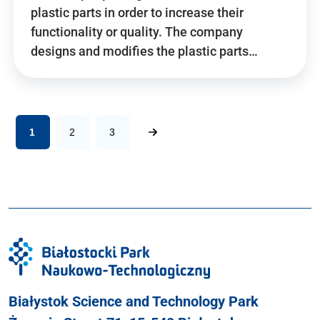
plastic parts in order to increase their
functionality or quality. The company
designs and modifies the plastic parts…
1
2
3
Białystok Science and Technology Park