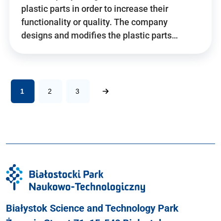
plastic parts in order to increase their
functionality or quality. The company
designs and modifies the plastic parts…
1
2
3
Białystok Science and Technology Park