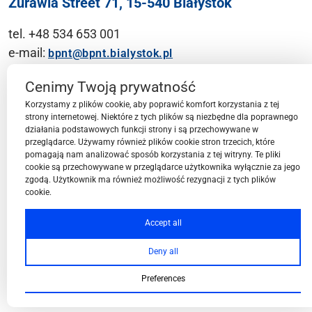
Żurawia Street 71, 15-540 Białystok
tel. +48 534 653 001
e-mail:
bpnt@bpnt.bialystok.pl
Contact
Cenimy Twoją prywatność
Korzystamy z plików cookie, aby poprawić komfort korzystania z tej
strony internetowej. Niektóre z tych plików są niezbędne dla poprawnego
działania podstawowych funkcji strony i są przechowywane w
przeglądarce. Używamy również plików cookie stron trzecich, które
BPN-T Area
pomagają nam analizować sposób korzystania z tej witryny. Te pliki
cookie są przechowywane w przeglądarce użytkownika wyłącznie za jego
zgodą. Użytkownik ma również możliwość rezygnacji z tych plików
cookie.
BPN-T Offer
Accept all
Deny all
About BPN-T
Preferences