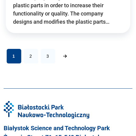
plastic parts in order to increase their
functionality or quality. The company
designs and modifies the plastic parts…
1
2
3
Białystok Science and Technology Park