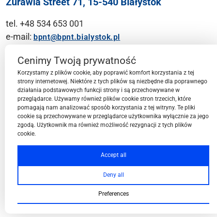
Żurawia Street 71, 15-540 Białystok
tel. +48 534 653 001
e-mail:
bpnt@bpnt.bialystok.pl
Contact
Cenimy Twoją prywatność
Korzystamy z plików cookie, aby poprawić komfort korzystania z tej
strony internetowej. Niektóre z tych plików są niezbędne dla poprawnego
działania podstawowych funkcji strony i są przechowywane w
przeglądarce. Używamy również plików cookie stron trzecich, które
BPN-T Area
pomagają nam analizować sposób korzystania z tej witryny. Te pliki
cookie są przechowywane w przeglądarce użytkownika wyłącznie za jego
zgodą. Użytkownik ma również możliwość rezygnacji z tych plików
cookie.
BPN-T Offer
Accept all
Deny all
About BPN-T
Preferences