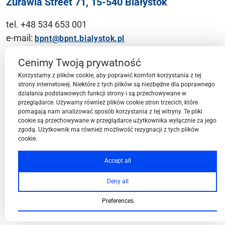
Żurawia Street 71, 15-540 Białystok
tel. +48 534 653 001
e-mail:
bpnt@bpnt.bialystok.pl
Contact
Cenimy Twoją prywatność
Korzystamy z plików cookie, aby poprawić komfort korzystania z tej
strony internetowej. Niektóre z tych plików są niezbędne dla poprawnego
działania podstawowych funkcji strony i są przechowywane w
przeglądarce. Używamy również plików cookie stron trzecich, które
BPN-T Area
pomagają nam analizować sposób korzystania z tej witryny. Te pliki
cookie są przechowywane w przeglądarce użytkownika wyłącznie za jego
zgodą. Użytkownik ma również możliwość rezygnacji z tych plików
cookie.
BPN-T Offer
Accept all
Deny all
About BPN-T
Preferences