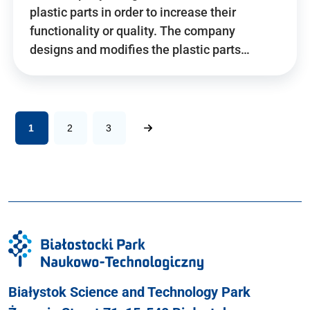
plastic parts in order to increase their
functionality or quality. The company
designs and modifies the plastic parts…
1
2
3
Białystok Science and Technology Park