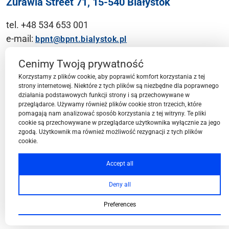
Żurawia Street 71, 15-540 Białystok
tel. +48 534 653 001
e-mail:
bpnt@bpnt.bialystok.pl
Contact
Cenimy Twoją prywatność
Korzystamy z plików cookie, aby poprawić komfort korzystania z tej
strony internetowej. Niektóre z tych plików są niezbędne dla poprawnego
działania podstawowych funkcji strony i są przechowywane w
przeglądarce. Używamy również plików cookie stron trzecich, które
BPN-T Area
pomagają nam analizować sposób korzystania z tej witryny. Te pliki
cookie są przechowywane w przeglądarce użytkownika wyłącznie za jego
zgodą. Użytkownik ma również możliwość rezygnacji z tych plików
cookie.
BPN-T Offer
Accept all
Deny all
About BPN-T
Preferences