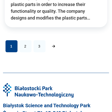
plastic parts in order to increase their
functionality or quality. The company
designs and modifies the plastic parts…
1
2
3
Białystok Science and Technology Park