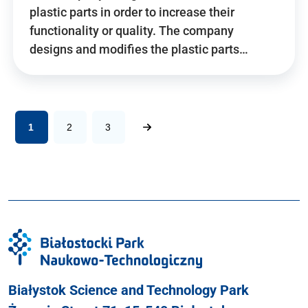
plastic parts in order to increase their
functionality or quality. The company
designs and modifies the plastic parts…
1
2
3
Białystok Science and Technology Park