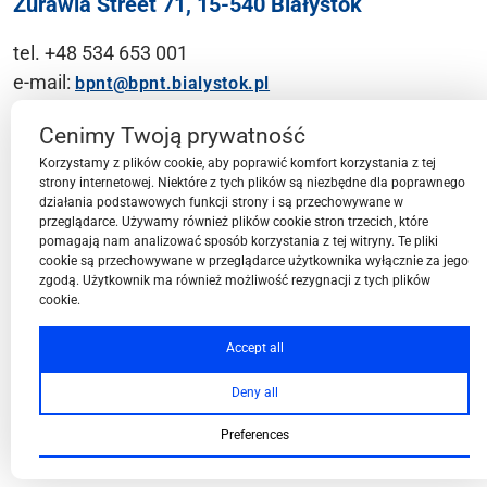
Żurawia Street 71, 15-540 Białystok
tel. +48 534 653 001
e-mail:
bpnt@bpnt.bialystok.pl
Contact
Cenimy Twoją prywatność
Korzystamy z plików cookie, aby poprawić komfort korzystania z tej
strony internetowej. Niektóre z tych plików są niezbędne dla poprawnego
działania podstawowych funkcji strony i są przechowywane w
przeglądarce. Używamy również plików cookie stron trzecich, które
BPN-T Area
pomagają nam analizować sposób korzystania z tej witryny. Te pliki
cookie są przechowywane w przeglądarce użytkownika wyłącznie za jego
zgodą. Użytkownik ma również możliwość rezygnacji z tych plików
cookie.
BPN-T Offer
Accept all
Deny all
About BPN-T
Preferences