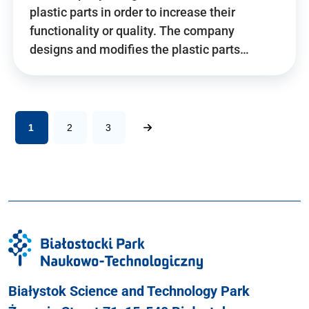
plastic parts in order to increase their
functionality or quality. The company
designs and modifies the plastic parts…
1
2
3
Białystok Science and Technology Park