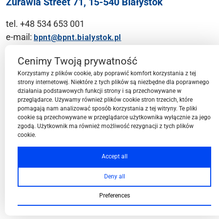
Żurawia Street 71, 15-540 Białystok
tel. +48 534 653 001
e-mail:
bpnt@bpnt.bialystok.pl
Contact
Cenimy Twoją prywatność
Korzystamy z plików cookie, aby poprawić komfort korzystania z tej
strony internetowej. Niektóre z tych plików są niezbędne dla poprawnego
działania podstawowych funkcji strony i są przechowywane w
przeglądarce. Używamy również plików cookie stron trzecich, które
BPN-T Area
pomagają nam analizować sposób korzystania z tej witryny. Te pliki
cookie są przechowywane w przeglądarce użytkownika wyłącznie za jego
zgodą. Użytkownik ma również możliwość rezygnacji z tych plików
cookie.
BPN-T Offer
Accept all
Deny all
About BPN-T
Preferences