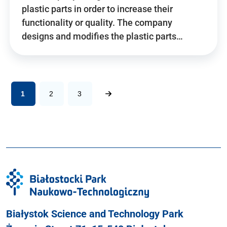
plastic parts in order to increase their
functionality or quality. The company
designs and modifies the plastic parts…
1
2
3
Białystok Science and Technology Park