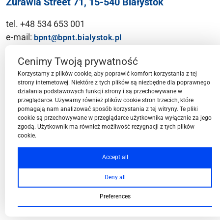
Żurawia Street 71, 15-540 Białystok
tel. +48 534 653 001
e-mail:
bpnt@bpnt.bialystok.pl
Contact
Cenimy Twoją prywatność
Korzystamy z plików cookie, aby poprawić komfort korzystania z tej
strony internetowej. Niektóre z tych plików są niezbędne dla poprawnego
działania podstawowych funkcji strony i są przechowywane w
przeglądarce. Używamy również plików cookie stron trzecich, które
BPN-T Area
pomagają nam analizować sposób korzystania z tej witryny. Te pliki
cookie są przechowywane w przeglądarce użytkownika wyłącznie za jego
zgodą. Użytkownik ma również możliwość rezygnacji z tych plików
cookie.
BPN-T Offer
Accept all
Deny all
About BPN-T
Preferences