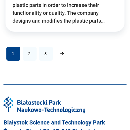
plastic parts in order to increase their
functionality or quality. The company
designs and modifies the plastic parts…
1
2
3
Białystok Science and Technology Park