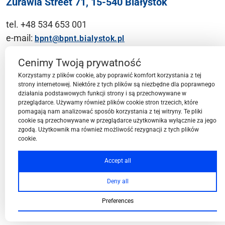
Żurawia Street 71, 15-540 Białystok
tel. +48 534 653 001
e-mail:
bpnt@bpnt.bialystok.pl
Contact
Cenimy Twoją prywatność
Korzystamy z plików cookie, aby poprawić komfort korzystania z tej
strony internetowej. Niektóre z tych plików są niezbędne dla poprawnego
działania podstawowych funkcji strony i są przechowywane w
przeglądarce. Używamy również plików cookie stron trzecich, które
BPN-T Area
pomagają nam analizować sposób korzystania z tej witryny. Te pliki
cookie są przechowywane w przeglądarce użytkownika wyłącznie za jego
zgodą. Użytkownik ma również możliwość rezygnacji z tych plików
cookie.
BPN-T Offer
Accept all
Deny all
About BPN-T
Preferences