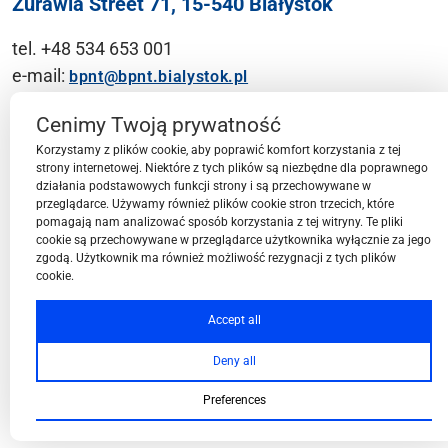
Żurawia Street 71, 15-540 Białystok
tel. +48 534 653 001
e-mail:
bpnt@bpnt.bialystok.pl
Contact
Cenimy Twoją prywatność
Korzystamy z plików cookie, aby poprawić komfort korzystania z tej
strony internetowej. Niektóre z tych plików są niezbędne dla poprawnego
działania podstawowych funkcji strony i są przechowywane w
przeglądarce. Używamy również plików cookie stron trzecich, które
BPN-T Area
pomagają nam analizować sposób korzystania z tej witryny. Te pliki
cookie są przechowywane w przeglądarce użytkownika wyłącznie za jego
zgodą. Użytkownik ma również możliwość rezygnacji z tych plików
cookie.
BPN-T Offer
Accept all
Deny all
About BPN-T
Preferences