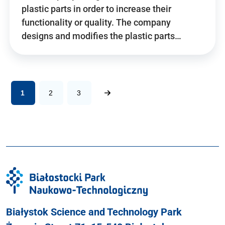
plastic parts in order to increase their
functionality or quality. The company
designs and modifies the plastic parts…
1
2
3
Białystok Science and Technology Park