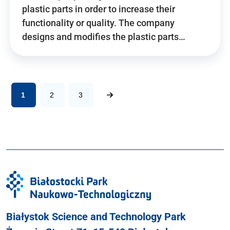
plastic parts in order to increase their
functionality or quality. The company
designs and modifies the plastic parts…
1
2
3
Białystok Science and Technology Park