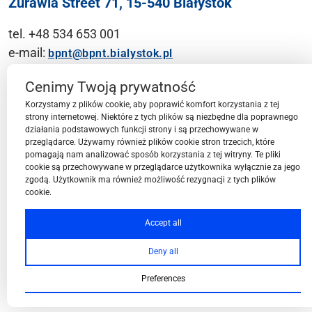
Żurawia Street 71, 15-540 Białystok
tel. +48 534 653 001
e-mail:
bpnt@bpnt.bialystok.pl
Contact
Cenimy Twoją prywatność
Korzystamy z plików cookie, aby poprawić komfort korzystania z tej
strony internetowej. Niektóre z tych plików są niezbędne dla poprawnego
działania podstawowych funkcji strony i są przechowywane w
przeglądarce. Używamy również plików cookie stron trzecich, które
BPN-T Area
pomagają nam analizować sposób korzystania z tej witryny. Te pliki
cookie są przechowywane w przeglądarce użytkownika wyłącznie za jego
zgodą. Użytkownik ma również możliwość rezygnacji z tych plików
cookie.
BPN-T Offer
Accept all
Deny all
About BPN-T
Preferences