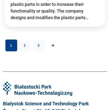
plastic parts in order to increase their
functionality or quality. The company
designs and modifies the plastic parts…
1
2
3
Białystok Science and Technology Park