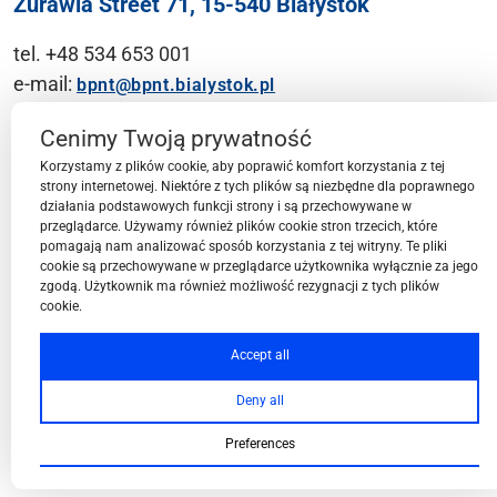
Żurawia Street 71, 15-540 Białystok
tel. +48 534 653 001
e-mail:
bpnt@bpnt.bialystok.pl
Contact
Cenimy Twoją prywatność
Korzystamy z plików cookie, aby poprawić komfort korzystania z tej
strony internetowej. Niektóre z tych plików są niezbędne dla poprawnego
działania podstawowych funkcji strony i są przechowywane w
przeglądarce. Używamy również plików cookie stron trzecich, które
BPN-T Area
pomagają nam analizować sposób korzystania z tej witryny. Te pliki
cookie są przechowywane w przeglądarce użytkownika wyłącznie za jego
zgodą. Użytkownik ma również możliwość rezygnacji z tych plików
cookie.
BPN-T Offer
Accept all
Deny all
About BPN-T
Preferences