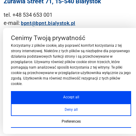
Żurawia Street 71, 15-540 Białystok
tel. +48 534 653 001
e-mail:
bpnt@bpnt.bialystok.pl
Contact
Cenimy Twoją prywatność
Korzystamy z plików cookie, aby poprawić komfort korzystania z tej
strony internetowej. Niektóre z tych plików są niezbędne dla poprawnego
działania podstawowych funkcji strony i są przechowywane w
przeglądarce. Używamy również plików cookie stron trzecich, które
BPN-T Area
pomagają nam analizować sposób korzystania z tej witryny. Te pliki
cookie są przechowywane w przeglądarce użytkownika wyłącznie za jego
zgodą. Użytkownik ma również możliwość rezygnacji z tych plików
cookie.
BPN-T Offer
Accept all
Deny all
About BPN-T
Preferences