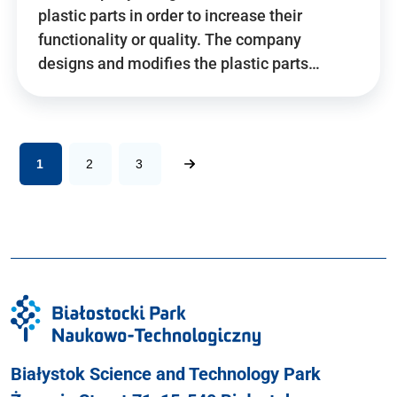
plastic parts in order to increase their
functionality or quality. The company
designs and modifies the plastic parts…
1
2
3
Białystok Science and Technology Park