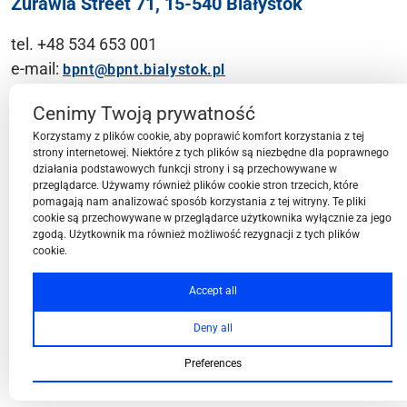
Żurawia Street 71, 15-540 Białystok
tel. +48 534 653 001
e-mail:
bpnt@bpnt.bialystok.pl
Contact
Cenimy Twoją prywatność
Korzystamy z plików cookie, aby poprawić komfort korzystania z tej
strony internetowej. Niektóre z tych plików są niezbędne dla poprawnego
działania podstawowych funkcji strony i są przechowywane w
przeglądarce. Używamy również plików cookie stron trzecich, które
BPN-T Area
pomagają nam analizować sposób korzystania z tej witryny. Te pliki
cookie są przechowywane w przeglądarce użytkownika wyłącznie za jego
zgodą. Użytkownik ma również możliwość rezygnacji z tych plików
cookie.
BPN-T Offer
Accept all
Deny all
About BPN-T
Preferences