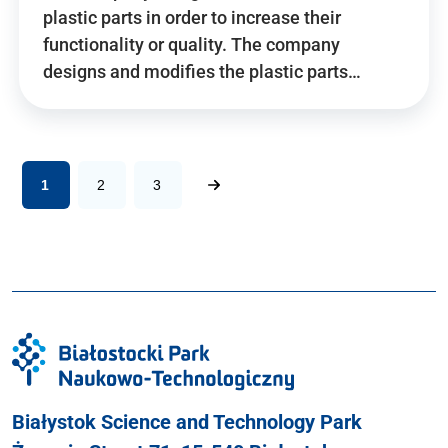
plastic parts in order to increase their
functionality or quality. The company
designs and modifies the plastic parts…
1
2
3
Białystok Science and Technology Park