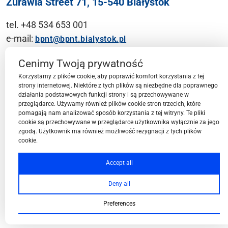
Żurawia Street 71, 15-540 Białystok
tel. +48 534 653 001
e-mail:
bpnt@bpnt.bialystok.pl
Contact
Cenimy Twoją prywatność
Korzystamy z plików cookie, aby poprawić komfort korzystania z tej
strony internetowej. Niektóre z tych plików są niezbędne dla poprawnego
działania podstawowych funkcji strony i są przechowywane w
przeglądarce. Używamy również plików cookie stron trzecich, które
BPN-T Area
pomagają nam analizować sposób korzystania z tej witryny. Te pliki
cookie są przechowywane w przeglądarce użytkownika wyłącznie za jego
zgodą. Użytkownik ma również możliwość rezygnacji z tych plików
cookie.
BPN-T Offer
Accept all
Deny all
About BPN-T
Preferences