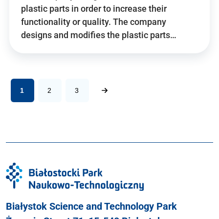
plastic parts in order to increase their
functionality or quality. The company
designs and modifies the plastic parts…
1
2
3
Białystok Science and Technology Park