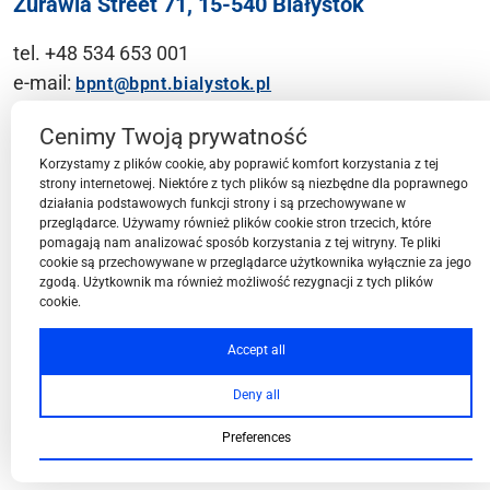
Żurawia Street 71, 15-540 Białystok
tel. +48 534 653 001
e-mail:
bpnt@bpnt.bialystok.pl
Contact
Cenimy Twoją prywatność
Korzystamy z plików cookie, aby poprawić komfort korzystania z tej
strony internetowej. Niektóre z tych plików są niezbędne dla poprawnego
działania podstawowych funkcji strony i są przechowywane w
przeglądarce. Używamy również plików cookie stron trzecich, które
BPN-T Area
pomagają nam analizować sposób korzystania z tej witryny. Te pliki
cookie są przechowywane w przeglądarce użytkownika wyłącznie za jego
zgodą. Użytkownik ma również możliwość rezygnacji z tych plików
cookie.
BPN-T Offer
Accept all
Deny all
About BPN-T
Preferences