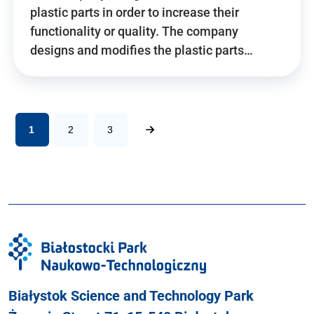
plastic parts in order to increase their
functionality or quality. The company
designs and modifies the plastic parts…
1
2
3
Białystok Science and Technology Park