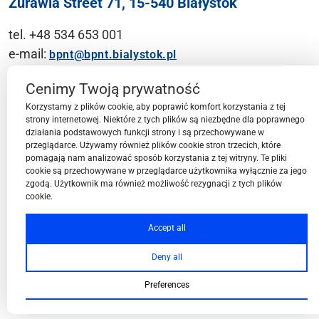
Żurawia Street 71, 15-540 Białystok
tel. +48 534 653 001
e-mail:
bpnt@bpnt.bialystok.pl
Contact
Cenimy Twoją prywatność
Korzystamy z plików cookie, aby poprawić komfort korzystania z tej
strony internetowej. Niektóre z tych plików są niezbędne dla poprawnego
działania podstawowych funkcji strony i są przechowywane w
przeglądarce. Używamy również plików cookie stron trzecich, które
BPN-T Area
pomagają nam analizować sposób korzystania z tej witryny. Te pliki
cookie są przechowywane w przeglądarce użytkownika wyłącznie za jego
zgodą. Użytkownik ma również możliwość rezygnacji z tych plików
cookie.
BPN-T Offer
Accept all
Deny all
About BPN-T
Preferences