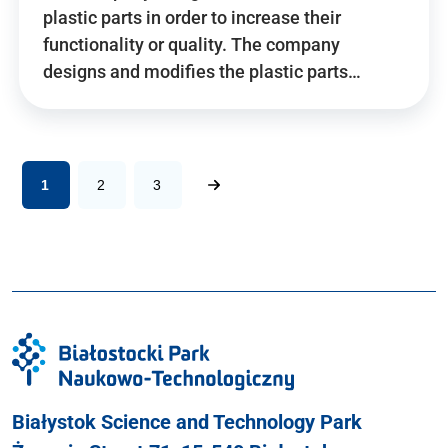
plastic parts in order to increase their
functionality or quality. The company
designs and modifies the plastic parts…
1
2
3
Białystok Science and Technology Park