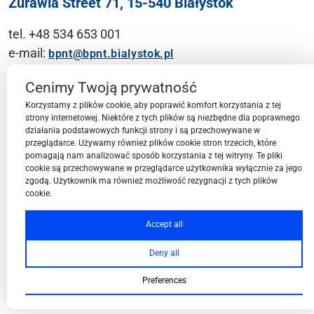
Żurawia Street 71, 15-540 Białystok
tel. +48 534 653 001
e-mail:
bpnt@bpnt.bialystok.pl
Contact
Cenimy Twoją prywatność
Korzystamy z plików cookie, aby poprawić komfort korzystania z tej
strony internetowej. Niektóre z tych plików są niezbędne dla poprawnego
działania podstawowych funkcji strony i są przechowywane w
przeglądarce. Używamy również plików cookie stron trzecich, które
BPN-T Area
pomagają nam analizować sposób korzystania z tej witryny. Te pliki
cookie są przechowywane w przeglądarce użytkownika wyłącznie za jego
zgodą. Użytkownik ma również możliwość rezygnacji z tych plików
cookie.
BPN-T Offer
Accept all
Deny all
About BPN-T
Preferences