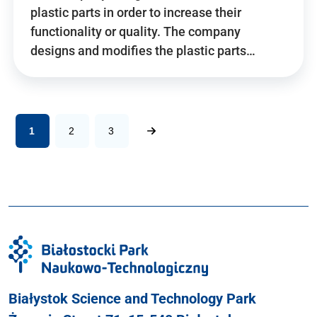
plastic parts in order to increase their
functionality or quality. The company
designs and modifies the plastic parts…
1
2
3
Białystok Science and Technology Park