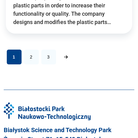
plastic parts in order to increase their
functionality or quality. The company
designs and modifies the plastic parts…
1
2
3
Białystok Science and Technology Park