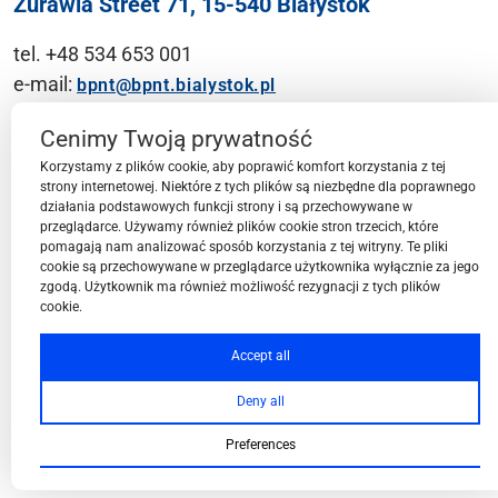
Żurawia Street 71, 15-540 Białystok
tel. +48 534 653 001
e-mail:
bpnt@bpnt.bialystok.pl
Contact
Cenimy Twoją prywatność
Korzystamy z plików cookie, aby poprawić komfort korzystania z tej
strony internetowej. Niektóre z tych plików są niezbędne dla poprawnego
działania podstawowych funkcji strony i są przechowywane w
przeglądarce. Używamy również plików cookie stron trzecich, które
BPN-T Area
pomagają nam analizować sposób korzystania z tej witryny. Te pliki
cookie są przechowywane w przeglądarce użytkownika wyłącznie za jego
zgodą. Użytkownik ma również możliwość rezygnacji z tych plików
cookie.
BPN-T Offer
Accept all
Deny all
About BPN-T
Preferences