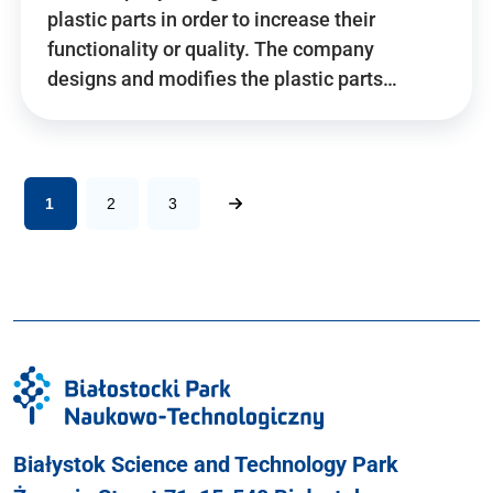
plastic parts in order to increase their
functionality or quality. The company
designs and modifies the plastic parts…
1
2
3
Białystok Science and Technology Park