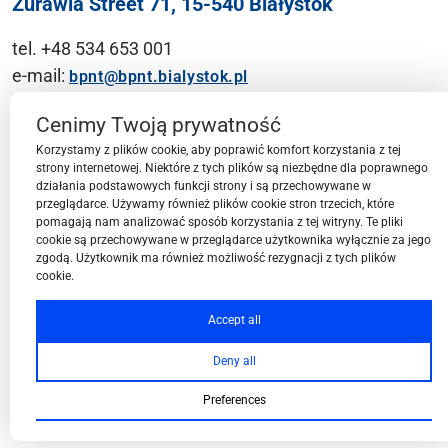
Żurawia Street 71, 15-540 Białystok
tel. +48 534 653 001
e-mail:
bpnt@bpnt.bialystok.pl
Contact
Cenimy Twoją prywatność
Korzystamy z plików cookie, aby poprawić komfort korzystania z tej
strony internetowej. Niektóre z tych plików są niezbędne dla poprawnego
działania podstawowych funkcji strony i są przechowywane w
przeglądarce. Używamy również plików cookie stron trzecich, które
BPN-T Area
pomagają nam analizować sposób korzystania z tej witryny. Te pliki
cookie są przechowywane w przeglądarce użytkownika wyłącznie za jego
zgodą. Użytkownik ma również możliwość rezygnacji z tych plików
cookie.
BPN-T Offer
Accept all
Deny all
About BPN-T
Preferences