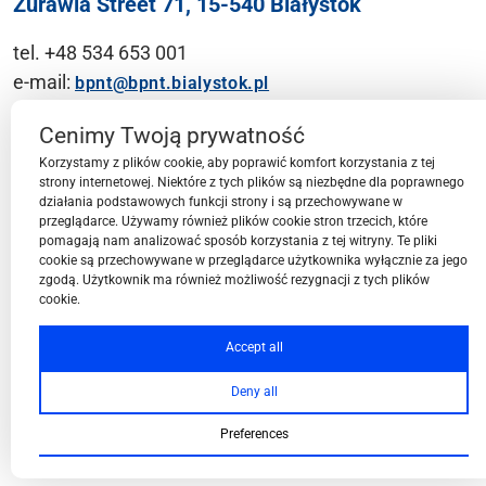
Żurawia Street 71, 15-540 Białystok
tel. +48 534 653 001
e-mail:
bpnt@bpnt.bialystok.pl
Contact
Cenimy Twoją prywatność
Korzystamy z plików cookie, aby poprawić komfort korzystania z tej
strony internetowej. Niektóre z tych plików są niezbędne dla poprawnego
działania podstawowych funkcji strony i są przechowywane w
przeglądarce. Używamy również plików cookie stron trzecich, które
BPN-T Area
pomagają nam analizować sposób korzystania z tej witryny. Te pliki
cookie są przechowywane w przeglądarce użytkownika wyłącznie za jego
zgodą. Użytkownik ma również możliwość rezygnacji z tych plików
cookie.
BPN-T Offer
Accept all
Deny all
About BPN-T
Preferences