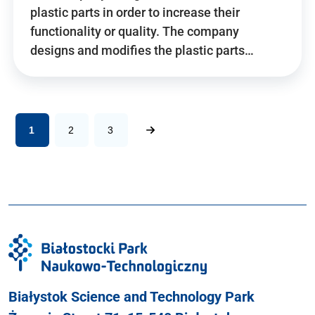
plastic parts in order to increase their
functionality or quality. The company
designs and modifies the plastic parts…
1
2
3
Białystok Science and Technology Park